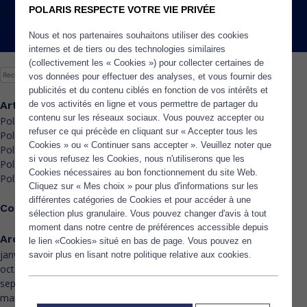
POLARIS RESPECTE VOTRE VIE PRIVÉE
Posted in
Non classé
Nous et nos partenaires souhaitons utiliser des cookies
internes et de tiers ou des technologies similaires
(collectivement les « Cookies ») pour collecter certaines de
Rechercher :
vos données pour effectuer des analyses, et vous fournir des
publicités et du contenu ciblés en fonction de vos intérêts et
de vos activités en ligne et vous permettre de partager du
Articles récents
contenu sur les réseaux sociaux. Vous pouvez accepter ou
Polaris – Vitafoods India 2026
refuser ce qui précède en cliquant sur « Accepter tous les
Polaris – Supply Side Global 2025
Cookies » ou « Continuer sans accepter ». Veuillez noter que
Polaris – Vitafoods Asia 2025
si vous refusez les Cookies, nous n'utiliserons que les
Polaris – FI Asia China 2025
Cookies nécessaires au bon fonctionnement du site Web.
Polaris – Vitafoods Europe 2025
Cliquez sur « Mes choix » pour plus d'informations sur les
différentes catégories de Cookies et pour accéder à une
Commentaires récents
sélection plus granulaire. Vous pouvez changer d'avis à tout
moment dans notre centre de préférences accessible depuis
Archives
le lien «Cookies» situé en bas de page. Vous pouvez en
janvier 2026
savoir plus en lisant notre politique relative aux cookies.
octobre 2025
septembre 2025
mai 2025