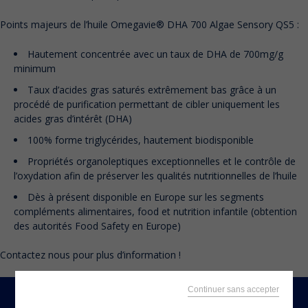
Points majeurs de l’huile Omegavie® DHA 700 Algae Sensory QS5 :
Hautement concentrée avec un taux de DHA de 700mg/g
minimum
Taux d’acides gras saturés extrêmement bas grâce à un
procédé de purification permettant de cibler uniquement les
acides gras d’intérêt (DHA)
100% forme triglycérides, hautement biodisponible
Propriétés organoleptiques exceptionnelles et le contrôle de
l’oxydation afin de préserver les qualités nutritionnelles de l’huile
Dès à présent disponible en Europe sur les segments
compléments alimentaires, food et nutrition infantile (obtention
des autorités Food Safety en Europe)
Contactez nous pour plus d’information !
Continuer sans accepter