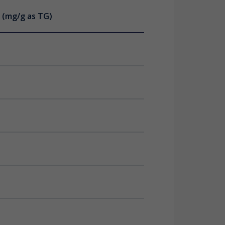
 (mg/g as TG)
 (mg/g as TG)
(mg/ capsule as TG)