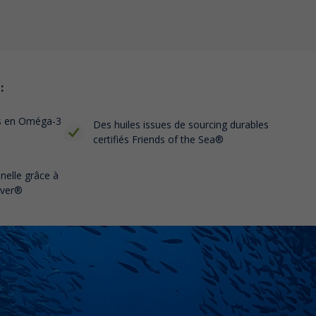
:
es en Oméga-3
Des huiles issues de sourcing durables
certifiés Friends of the Sea®
nnelle grâce à
lver®