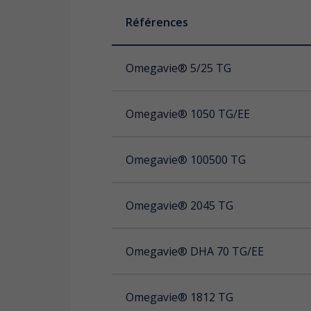
Références
Références
Références
Omegavie® 5/25 TG
OMEGAVIE® EPA DHA 120 Powder
OMEGAVIE® 3624 TG Qualitysilver®
Omegavie® 1050 TG/EE
OMEGAVIE® DHA CLAIMS
Omegavie® 100500 TG
OMEGAVIE® 1050 TG Qualitysilver®
Omegavie® 2045 TG
Omega 3 Ubiquinol Licaps®
Omegavie® DHA 70 TG/EE
Omegavie® 1812 TG