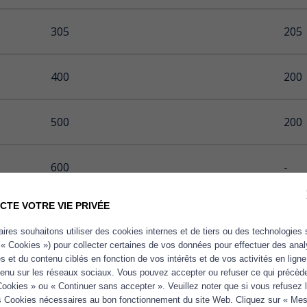
305
205
400
200
500
200
600
-
CTE VOTRE VIE PRIVÉE
ires souhaitons utiliser des cookies internes et de tiers ou des technologies 
 « Cookies ») pour collecter certaines de vos données pour effectuer des ana
tés et du contenu ciblés en fonction de vos intérêts et de vos activités en lign
tenu sur les réseaux sociaux. Vous pouvez accepter ou refuser ce qui précède
Cookies » ou « Continuer sans accepter ». Veuillez noter que si vous refusez
les Cookies nécessaires au bon fonctionnement du site Web. Cliquez sur « Mes