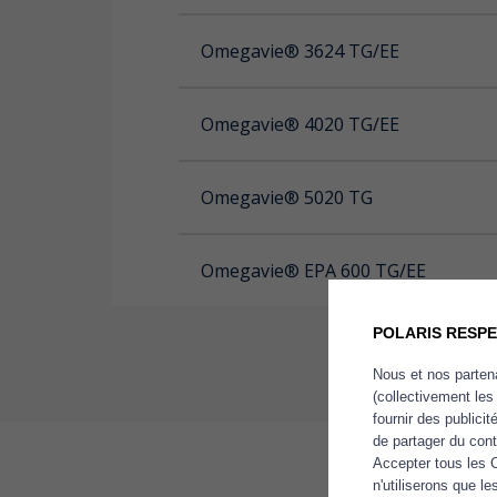
Omegavie® 3624 TG/EE
Omegavie® 4020 TG/EE
Omegavie® 5020 TG
Omegavie® EPA 600 TG/EE
POLARIS RESPE
Nous et nos partena
(collectivement les
fournir des publici
de partager du con
Accepter tous les 
n'utiliserons que 