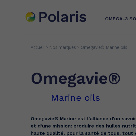
OMEGA-3
SO
Accueil
>
Nos marques
>
Omegavie®
Marine oils
INNOVATION
EXPERTI
Huiles d
Brevets
Quality
et EPA, 
Omegavie®
concentr
Recherche & partenariats
Senso
Greens
Marine oils
Omegavie® Marine est l'alliance d'un savoir
et d'une mission: produire des huiles nutri
haute qualité, pour la santé de tous, tout