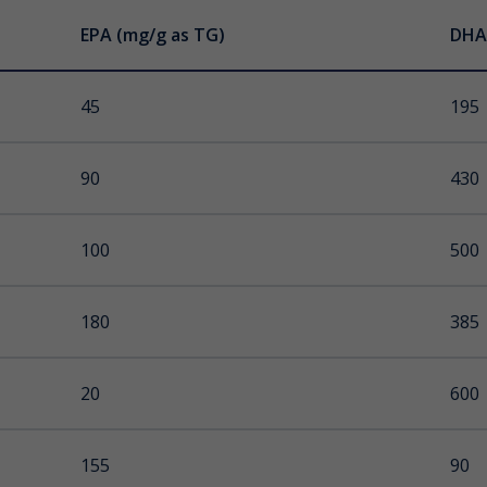
EPA (mg/g as TG)
EPA (mg/g as TG)
EPA (mg/ capsule as TG)
DHA
DHA
DHA 
 Ice
45
70
160
195
50
110
90
-
430
250
 Ice
100
50
500
225
180
97
385
65
20
600
155
90