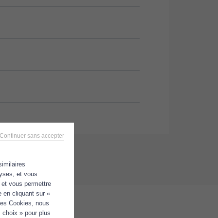
Continuer sans accepter
similaires
lyses, et vous
e et vous permettre
 en cliquant sur «
 les Cookies, nous
 choix » pour plus