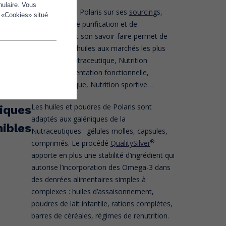
nulaire. Vous
La maîtrise de Polaris sur ses
sourcin
gs,
aines
 «Cookies» situé
ses process de purification et de
ations
stabilisation et son savoir-faire permet de
proposer des huiles aux marchés les plus
exigeants : Nutraceutique, Nutrition
infantile, Alimentation fonctionnelle,
Nutrition clinique, Nutrition sportive…
Les huiles et poudres de Polaris sont
iques
adaptés aux galéniques de la
nibles
Nutraceutiques : gélules molles, capsules,
®
comprimés. Le procédé
QualitySilver
apporte en plus une stabilité d’ingrédient qui
autorise l’incorporation des Omega-3 dans
des denrées alimentaires simples à
complexes : huiles d’assaisonnement,
poudres de lait infantile, rations complètes,
barres de céréales, régimes de renutrition.