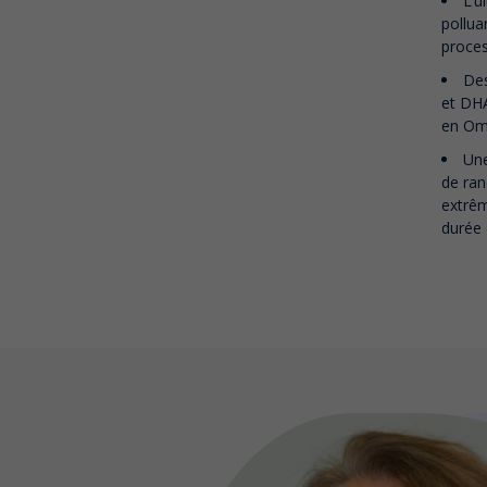
L’u
pollua
proces
Des
et DHA
en Om
Une
de ran
extrêm
durée 