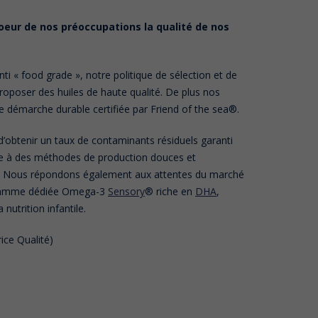
oeur de nos préoccupations la qualité de nos
ti « food grade », notre politique de sélection et de
roposer des huiles de haute qualité. De plus nos
ne démarche durable certifiée par Friend of the sea®.
 d’obtenir un taux de contaminants résiduels garanti
ce à des méthodes de production douces et
t. Nous répondons également aux attentes du marché
ne gamme dédiée Omega-3
Sensory
® riche en
DHA
,
nutrition infantile.
ice Qualité)