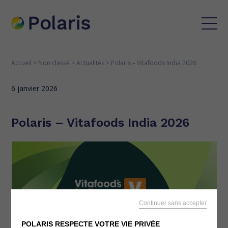
Accueil
>
Non classé
>
Actualités
>
Polaris – Vitafoods India 2026
6 janvier 2026
Polaris – Vitafoods India 2026
Continuer sans accepter
POLARIS RESPECTE VOTRE VIE PRIVÉE