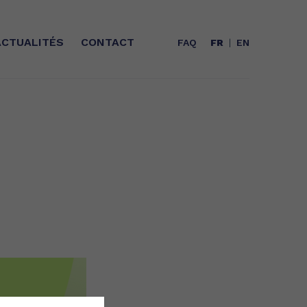
ACTUALITÉS
CONTACT
FAQ
FR
EN
QUI SOMMES-NOUS ?
Une gamme d’huiles d’origine marine
Expert des Omega-3 depuis plus de
(poisson) à la stabilité et aux qualités
25 ans, Polaris est aujourd’hui leader
organoleptiques inégalées.
dans les acides gras concentrés
EPA/DHA et acteur incontournable de
la GreenTech en France.