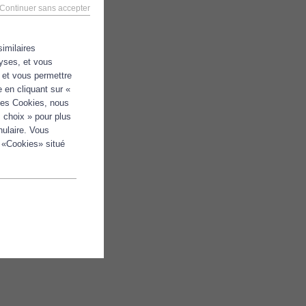
Continuer sans accepter
similaires
lyses, et vous
e et vous permettre
 en cliquant sur «
 les Cookies, nous
 choix » pour plus
nulaire. Vous
 «Cookies» situé