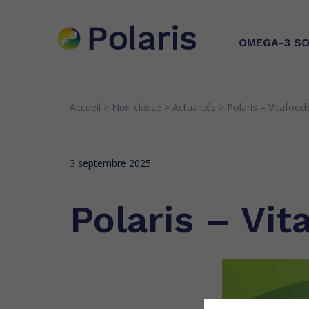
OMEGA-3
SO
Accueil
>
Non classé
>
Actualités
>
Polaris – Vitafood
INNOVATION
EXPERTI
Huiles d
Brevets
Quality
et EPA, 
3 septembre 2025
concentr
Recherche & partenariats
Senso
Greens
Polaris – Vit