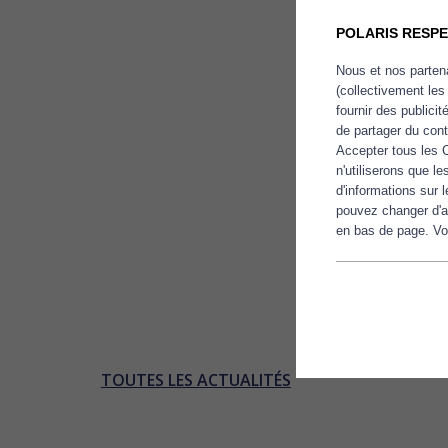
POLARIS RESPE
Nous et nos partena
(collectivement les
fournir des publici
de partager du con
Accepter tous les 
n'utiliserons que 
d'informations sur 
pouvez changer d'a
en bas de page. Vou
TOUTES LES ACTUALITÉS